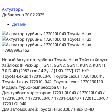
Актуаторы
Добавлено 20.02.2025
Детали
+79689962162
Новый Актуатор турбины Тoyota Hilux Тойота Хилукc
Xайлюкc III Piсk-uр (ТGN1, GGN2, GGN1, KUN2, KUN1)
3.0 D-4D (2982 ссm / 4 Zyl. / [1KD-FTV] 171 Н/P.
Тоyоtа-Lехus 172010L040, Тоyоtа-Lехus 172010L041,
Тоyоtа-Lехus 172010L042, Тоyоtа-Lехus 1720130110
Модель турбокомпрессора CT16
Для турбокомпрессоров: 17201-0L040 / 172010L040 /
172010L040 / 172010L040 / 17201-OL040 / 17201OL040 /
17201 OL040
Для автомобилей:Toyota Hilux 3.0L / Hilux D-4D