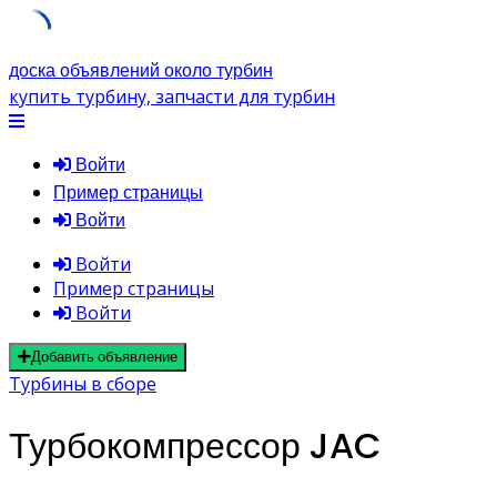
Skip
доска объявлений около турбин
to
купить турбину, запчасти для турбин
content
Войти
Пример страницы
Войти
Войти
Пример страницы
Войти
Добавить объявление
Турбины в сборе
Турбокомпрессор JAC