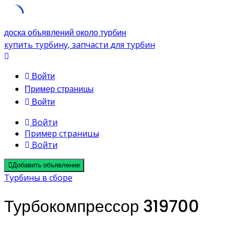
Skip
доска объявлений около турбин
to
купить турбину, запчасти для турбин
content
Войти
Пример страницы
Войти
Войти
Пример страницы
Войти
Добавить объявление
Турбины в сборе
Турбокомпрессор 319700