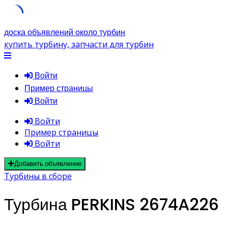
Skip
доска объявлений около турбин
to
купить турбину, запчасти для турбин
content
Войти
Пример страницы
Войти
Войти
Пример страницы
Войти
Добавить объявление
Турбины в сборе
Турбина PERKINS 2674A226