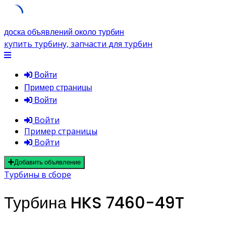
Skip
доска объявлений около турбин
to
купить турбину, запчасти для турбин
content
Войти
Пример страницы
Войти
Войти
Пример страницы
Войти
Добавить объявление
Турбины в сборе
Турбина HKS 7460-49T