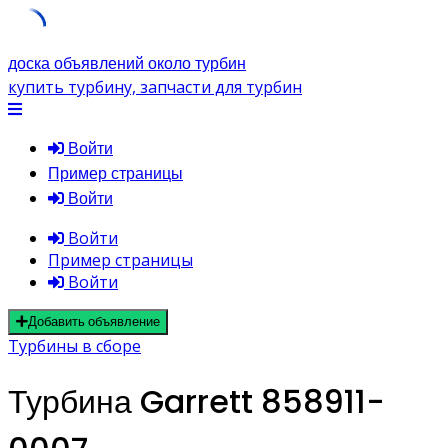
Skip
доска объявлений около турбин
to
купить турбину, запчасти для турбин
content
Войти
Пример страницы
Войти
Войти
Пример страницы
Войти
Добавить объявление
Турбины в сборе
Турбина Garrett 858911-