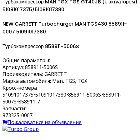
Турбокомпрессор MAN TGX TGS GT40JB (с актуатором)
51091017375/51091017380
NEW GARRETT Turbocharger MAN TGS430 858911-
0007 51091017380
Турбокомпрессор 858911-5006S
Общие параметры:
Артикул:
858911-5006S
Производитель:
GARRETT
Марка автомобиля:
Man, TGS, TGX
Кросс-номера
51091017375
•
51091017380
•
858911-5006S
•
858911-
5007S
•
858911-7
Запчасти:
873325-0007
Пожаловаться на объявление