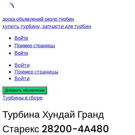
Skip
доска объявлений около турбин
to
купить турбину, запчасти для турбин
content
Войти
Пример страницы
Войти
Войти
Пример страницы
Войти
Добавить объявление
Турбины в сборе
Турбина Хундай Гранд
Старекс 28200-4A480