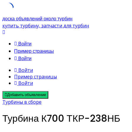
Skip
доска объявлений около турбин
to
купить турбину, запчасти для турбин
content
Войти
Пример страницы
Войти
Войти
Пример страницы
Войти
Добавить объявление
Турбины в сборе
Турбина К700 ТКР-238НБ