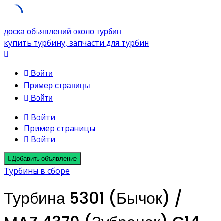
Skip
доска объявлений около турбин
to
купить турбину, запчасти для турбин
content
Войти
Пример страницы
Войти
Войти
Пример страницы
Войти
Добавить объявление
Турбины в сборе
Турбина 5301 (Бычок) /