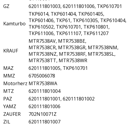
GZ
620111801003, 620111801006, TKP610701
ТКР6014, ТКР601404, ТКР601405,
ТКР601406, ТКР61, ТКР610305, ТКР610404,
Kamturbo
ТКР610502, ТКР610701, ТКР610801,
ТКР611006, ТКР611107, ТКР611207
MTR7538AV, MTR7538BE,
MTR7538CR, MTR7538GR, MTR7538NM,
KRAUF
MTR7538NZ, MTR7538RF, MTR7538SL,
MTR7538TT, MTR7538WR
MAZ
620111801005, TKP610701
MMZ
6705006078
Motorherz
MTR7538WA
MTZ
620111801004
PAZ
620111801001, 620111801002
YAMZ
620111801006
ZAUFER
702N10071Z
ZIL
620111801007