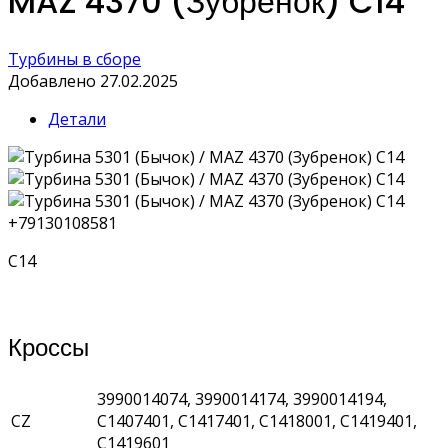
MAZ 4370 (Зубренок) C14
Турбины в сборе
Добавлено 27.02.2025
Детали
+79130108581
C14
Кроссы
3990014074, 3990014174, 3990014194,
CZ
C1407401, C1417401, C1418001, C1419401,
C1419601