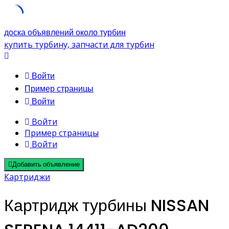
Skip
доска объявлений около турбин
to
купить турбину, запчасти для турбин
content
Войти
Пример страницы
Войти
Войти
Пример страницы
Войти
Добавить объявление
Картриджи
Картридж турбины NISSAN