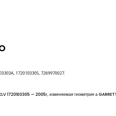
CO
E0303A, 17201E0305, 7269970027.
LV 17201E0305 — 2005г, изменяемая геометрия а GARRE