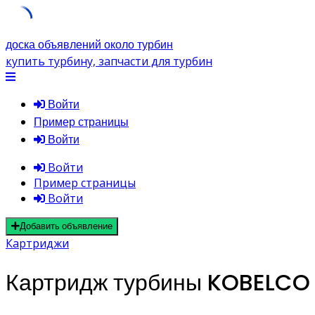
Skip
доска объявлений около турбин
to
купить турбину, запчасти для турбин
content
Войти
Пример страницы
Войти
Войти
Пример страницы
Войти
Добавить объявление
Картриджи
Картридж турбины KOBELCO