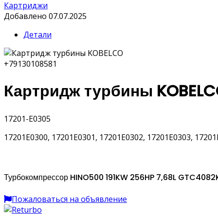
Картриджи
Добавлено 07.07.2025
Детали
+79130108581
Картридж турбины KOBEL
17201-E0305
17201E0300, 17201E0301, 17201E0302, 17201E0303, 17201
Турбокомпрессор HINO500 191KW 256HP 7,68L GTC4082K
Пожаловаться на объявление