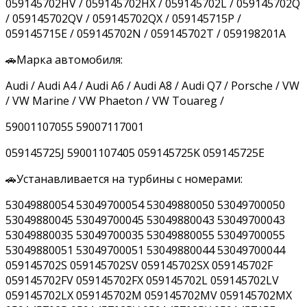
059145702HV / 059145702HX / 059145702L / 059145702Q
/ 059145702QV / 059145702QX / 059145715P /
059145715E / 059145702N / 059145702T / 059198201A
🚗Марка автомобиля:
Audi / Audi A4 / Audi A6 / Audi A8 / Audi Q7 / Porsche / VW
/ VW Marine / VW Phaeton / VW Touareg /
59001107055 59007117001
059145725J 59001107405 059145725K 059145725E
🚗Устанавливается на турбины с номерами:
53049880054 53049700054 53049880050 53049700050
53049880045 53049700045 53049880043 53049700043
53049880035 53049700035 53049880055 53049700055
53049880051 53049700051 53049880044 53049700044
059145702S 059145702SV 059145702SX 059145702F
059145702FV 059145702FX 059145702L 059145702LV
059145702LX 059145702M 059145702MV 059145702MX