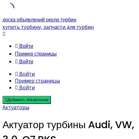
Skip
доска объявлений около турбин
to
купить турбину, запчасти для турбин
content
Войти
Пример страницы
Войти
Войти
Пример страницы
Войти
Добавить объявление
Актуаторы
Актуатор турбины Audi, VW,