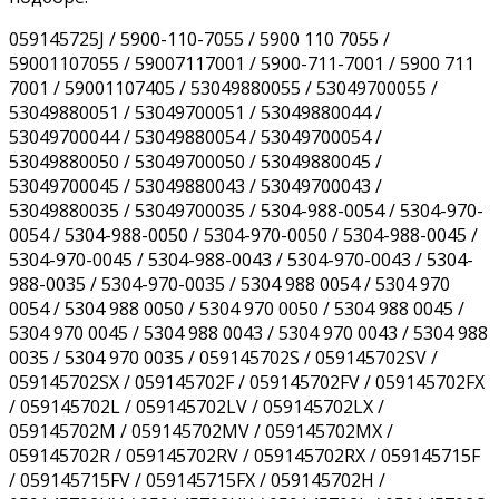
059145725J / 5900-110-7055 / 5900 110 7055 /
59001107055 / 59007117001 / 5900-711-7001 / 5900 711
7001 / 59001107405 / 53049880055 / 53049700055 /
53049880051 / 53049700051 / 53049880044 /
53049700044 / 53049880054 / 53049700054 /
53049880050 / 53049700050 / 53049880045 /
53049700045 / 53049880043 / 53049700043 /
53049880035 / 53049700035 / 5304-988-0054 / 5304-970-
0054 / 5304-988-0050 / 5304-970-0050 / 5304-988-0045 /
5304-970-0045 / 5304-988-0043 / 5304-970-0043 / 5304-
988-0035 / 5304-970-0035 / 5304 988 0054 / 5304 970
0054 / 5304 988 0050 / 5304 970 0050 / 5304 988 0045 /
5304 970 0045 / 5304 988 0043 / 5304 970 0043 / 5304 988
0035 / 5304 970 0035 / 059145702S / 059145702SV /
059145702SX / 059145702F / 059145702FV / 059145702FX
/ 059145702L / 059145702LV / 059145702LX /
059145702M / 059145702MV / 059145702MX /
059145702R / 059145702RV / 059145702RX / 059145715F
/ 059145715FV / 059145715FX / 059145702H /