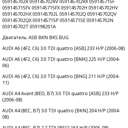
059145702R 059145702RV 059145702RX 059145715F
059145715FV 059145715FX 059145702H 059145702HV
059145702HX 059145702L 059145702Q 059145702QV
059145702QX 059145715P 059145715E 059145702N
059145702T 059198201A
Двигатель: ASB BKN BKS BUG
AUDI A6 (4F2, C6) 3.0 TDI quattro [ASB] 233 H/P (2006-08)
AUDI A6 (4F2, C6) 3.0 TDI quattro [BMK] 225 H/P (2004-
06)
AUDI A6 (4F2, C6) 3.0 TDI quattro [BNG] 211 H/P (2004-
11)
AUDI A4 Avant (8ED, B7) 3.0 TDI quattro [ASB] 233 H/P
(2006-08)
AUDI A4 (8EC, B7) 3.0 TDI quattro [BKN] 204 H/P (2004-
08)
AUDI A4 (8EC, B7) 2.7 TDI [BSG] 163 H/P (2005-08)